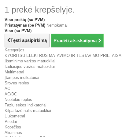
1 prekė krepšelyje.
Viso prekių (su PVM)
Pristatymas (be PVM)
Nemokamai
Viso (su PVM)
Tęsti apsipirkimą
Pradėti atsiskaitymą
Kategorijos
KYORITSU ELEKTROS MATAVIMO IR TESTAVIMO PRIETAISAI
Įžeminimo varžos matuokliai
Izoliacijos varžos matuokliai
Multimetrai
Įtampos indikatoriai
Srovės replės
AC
AC/DC
Nuotekio replės
Fazių sekos indikatoriai
Kilpa fazė nulis matuokliai
Liuksmetrai
Priedai
Kopėčios
Aliuminės