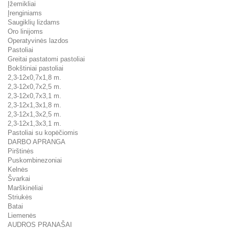
Įžemikliai
Įrenginiams
Saugiklių lizdams
Oro linijoms
Operatyvinės lazdos
Pastoliai
Greitai pastatomi pastoliai
Bokštiniai pastoliai
2,3-12x0,7x1,8 m.
2,3-12x0,7x2,5 m.
2,3-12x0,7x3,1 m.
2,3-12x1,3x1,8 m.
2,3-12x1,3x2,5 m.
2,3-12x1,3x3,1 m.
Pastoliai su kopėčiomis
DARBO APRANGA
Pirštinės
Puskombinezoniai
Kelnės
Švarkai
Marškinėliai
Striukės
Batai
Liemenės
AUDROS PRANAŠAI