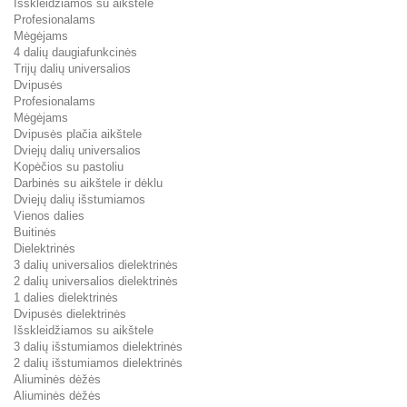
Išskleidžiamos su aikštele
Profesionalams
Mėgėjams
4 dalių daugiafunkcinės
Trijų dalių universalios
Dvipusės
Profesionalams
Mėgėjams
Dvipusės plačia aikštele
Dviejų dalių universalios
Kopėčios su pastoliu
Darbinės su aikštele ir dėklu
Dviejų dalių išstumiamos
Vienos dalies
Buitinės
Dielektrinės
3 dalių universalios dielektrinės
2 dalių universalios dielektrinės
1 dalies dielektrinės
Dvipusės dielektrinės
Išskleidžiamos su aikštele
3 dalių išstumiamos dielektrinės
2 dalių išstumiamos dielektrinės
Aliuminės dėžės
Aliuminės dėžės