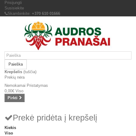
Prisijungti
Susisiekite
Skambinkite:
+370 610 01666
Paieška
Krepšelis
(tuščia)
Prekių nėra
Nemokamai
Pristatymas
0,00€
Viso
Pirkti
Prekė pridėta į krepšelį
Kiekis
Viso