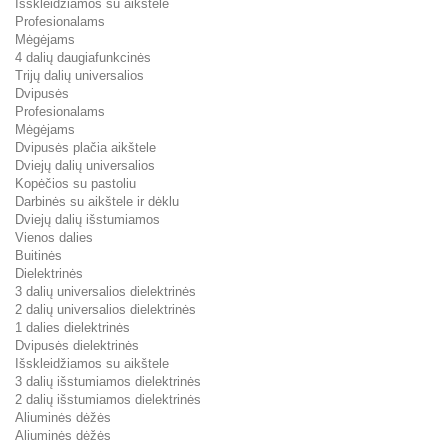
Išskleidžiamos su aikštele
Profesionalams
Mėgėjams
4 dalių daugiafunkcinės
Trijų dalių universalios
Dvipusės
Profesionalams
Mėgėjams
Dvipusės plačia aikštele
Dviejų dalių universalios
Kopėčios su pastoliu
Darbinės su aikštele ir dėklu
Dviejų dalių išstumiamos
Vienos dalies
Buitinės
Dielektrinės
3 dalių universalios dielektrinės
2 dalių universalios dielektrinės
1 dalies dielektrinės
Dvipusės dielektrinės
Išskleidžiamos su aikštele
3 dalių išstumiamos dielektrinės
2 dalių išstumiamos dielektrinės
Aliuminės dėžės
Aliuminės dėžės