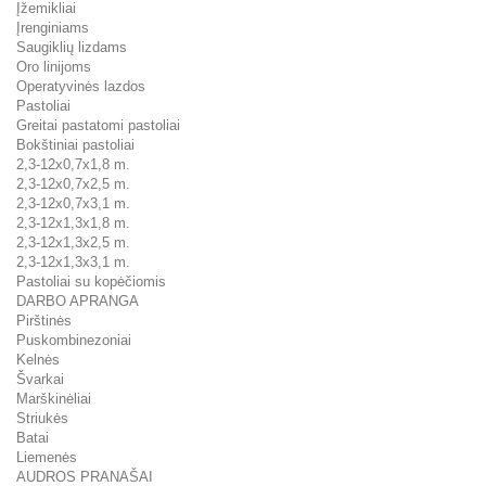
Įžemikliai
Įrenginiams
Saugiklių lizdams
Oro linijoms
Operatyvinės lazdos
Pastoliai
Greitai pastatomi pastoliai
Bokštiniai pastoliai
2,3-12x0,7x1,8 m.
2,3-12x0,7x2,5 m.
2,3-12x0,7x3,1 m.
2,3-12x1,3x1,8 m.
2,3-12x1,3x2,5 m.
2,3-12x1,3x3,1 m.
Pastoliai su kopėčiomis
DARBO APRANGA
Pirštinės
Puskombinezoniai
Kelnės
Švarkai
Marškinėliai
Striukės
Batai
Liemenės
AUDROS PRANAŠAI