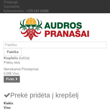
Prisijungti
Susisiekite
Skambinkite:
+370 610 01666
Paieška
Krepšelis
(tuščia)
Prekių nėra
Nemokamai
Pristatymas
0,00€
Viso
Pirkti
Prekė pridėta į krepšelį
Kiekis
Viso