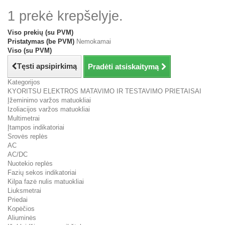
1 prekė krepšelyje.
Viso prekių (su PVM)
Pristatymas (be PVM)
Nemokamai
Viso (su PVM)
Tęsti apsipirkimą
Pradėti atsiskaitymą
Kategorijos
KYORITSU ELEKTROS MATAVIMO IR TESTAVIMO PRIETAISAI
Įžeminimo varžos matuokliai
Izoliacijos varžos matuokliai
Multimetrai
Įtampos indikatoriai
Srovės replės
AC
AC/DC
Nuotekio replės
Fazių sekos indikatoriai
Kilpa fazė nulis matuokliai
Liuksmetrai
Priedai
Kopėčios
Aliuminės