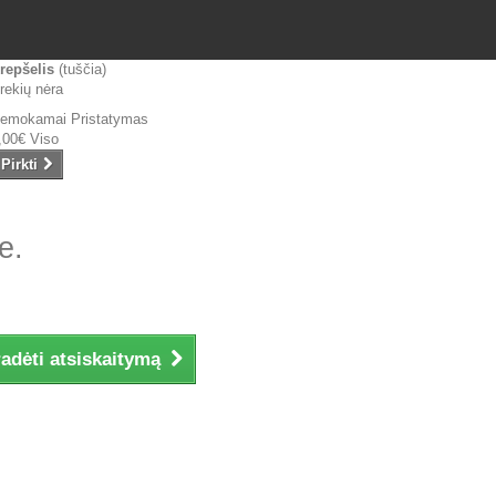
repšelis
(tuščia)
rekių nėra
emokamai
Pristatymas
,00€
Viso
Pirkti
e.
adėti atsiskaitymą