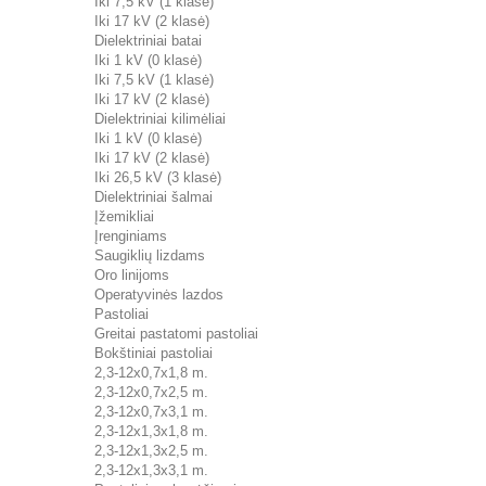
Iki 7,5 kV (1 klasė)
Iki 17 kV (2 klasė)
Dielektriniai batai
Iki 1 kV (0 klasė)
Iki 7,5 kV (1 klasė)
Iki 17 kV (2 klasė)
Dielektriniai kilimėliai
Iki 1 kV (0 klasė)
Iki 17 kV (2 klasė)
Iki 26,5 kV (3 klasė)
Dielektriniai šalmai
Įžemikliai
Įrenginiams
Saugiklių lizdams
Oro linijoms
Operatyvinės lazdos
Pastoliai
Greitai pastatomi pastoliai
Bokštiniai pastoliai
2,3-12x0,7x1,8 m.
2,3-12x0,7x2,5 m.
2,3-12x0,7x3,1 m.
2,3-12x1,3x1,8 m.
2,3-12x1,3x2,5 m.
2,3-12x1,3x3,1 m.