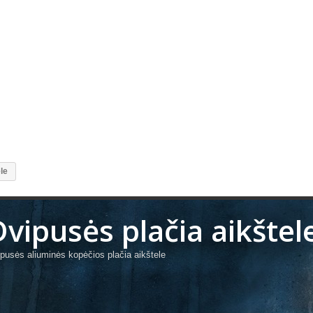
le
Dvipusės plačia aikštel
pusės aliuminės kopėčios plačia aikštele