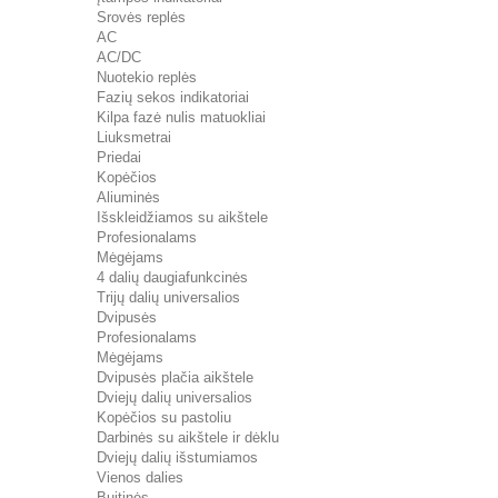
Srovės replės
AC
AC/DC
Nuotekio replės
Fazių sekos indikatoriai
Kilpa fazė nulis matuokliai
Liuksmetrai
Priedai
Kopėčios
Aliuminės
Išskleidžiamos su aikštele
Profesionalams
Mėgėjams
4 dalių daugiafunkcinės
Trijų dalių universalios
Dvipusės
Profesionalams
Mėgėjams
Dvipusės plačia aikštele
Dviejų dalių universalios
Kopėčios su pastoliu
Darbinės su aikštele ir dėklu
Dviejų dalių išstumiamos
Vienos dalies
Buitinės