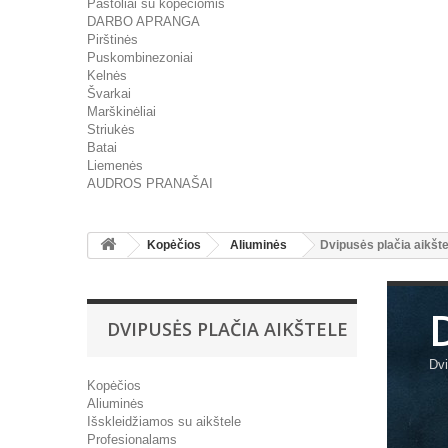
Pastoliai su kopėčiomis
DARBO APRANGA
Pirštinės
Puskombinezoniai
Kelnės
Švarkai
Marškinėliai
Striukės
Batai
Liemenės
AUDROS PRANAŠAI
Kopėčios
Aliuminės
Dvipusės plačia aikšte
DVIPUSĖS PLAČIA AIKŠTELE
Dvi
Kopėčios
Aliuminės
Išskleidžiamos su aikštele
Profesionalams