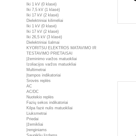
Iki 1 kV (0 klasė)
Iki 7,5 kV (1 klasė)
Iki 17 kV (2 klasė)
Dielektriniai kilimėliai
Iki 1 kV (0 klasė)
Iki 17 kV (2 klasė)
Iki 26,5 kV (3 klasė)
Dielektriniai šalmai
KYORITSU ELEKTROS MATAVIMO IR
TESTAVIMO PRIETAISAI
Įžeminimo varžos matuokliai
Izoliacijos varžos matuokliai
Multimetrai
Įtampos indikatoriai
Srovės replės
AC
AC/DC
Nuotekio replės
Fazių sekos indikatoriai
Kilpa fazė nulis matuokliai
Liuksmetrai
Priedai
Įžemikliai
Įrenginiams
Saugiklių lizdams