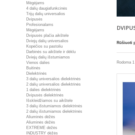
Mėgėjams
4 dalių daugiafunkcinės
Trijų dalių universalios
Dvipusės
Profesionalams
DVIPU
Mėgėjams
Dvipusės plačia aikštele
Dviejų dalių universalios
Rūšiuoti 
Kopėčios su pastoliu
Darbinės su aikštele ir dėklu
Dviejų dalių išstumiamos
Rodoma 1 
Vienos dalies
Buitinės
Dielektrinės
3 dalių universalios dielektrinės
2 dalių universalios dielektrinės
1 dalies dielektrinės
Dvipusės dielektrinės
Išskleidžiamos su aikštele
3 dalių išstumiamos dielektrinės
2 dalių išstumiamos dielektrinės
Aliuminės dėžės
Aliuminės dėžės
EXTREME dėžės
INDUSTRY dėžės