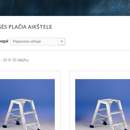
SĖS PLAČIA AIKŠTELE
pagal
Pigiausios viršuje
- 10 iš 10 dalykų