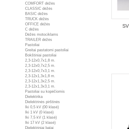
COMFORT dėžės
CLASSIC dėžės
BASIC dėžės
TRUCK dėžės
OFFICE dėžės
SV
C dėžės
Dėžės motociklams
TRAILER dėžės
Pastoliai
Greitai pastatomi pastoliai
Bokštiniai pastoliai
2,3-12x0,7x1,8 m.
2,3-12x0,7x2,5 m.
2,3-12x0,7x3,1 m.
2,3-12x1,3x1,8 m.
2,3-12x1,3x2,5 m.
2,3-12x1,3x3,1 m.
Pastoliai su kopėčiomis
Dielektrika
Dielektrinės pirštinės
Iki 0,5 kV (00 klasė)
Iki 1 kV (0 klasė)
Iki 7,5 kV (1 klasė)
Iki 17 kV (2 klasė)
Dielektriniai batai