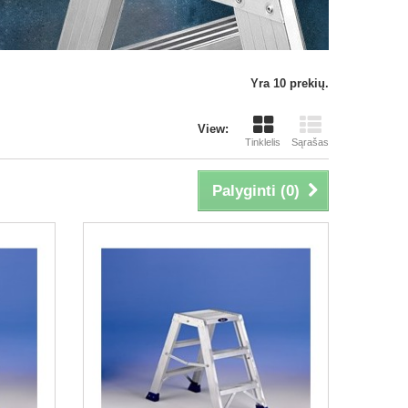
Yra 10 prekių.
View:
Tinklelis
Sąrašas
Palyginti (
0
)