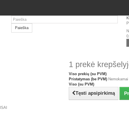
K
P
Paieška
N
0
1 prekė krepšelyj
Viso prekių (su PVM)
Pristatymas (be PVM)
Nemokamai
Viso (su PVM)
Tęsti apsipirkimą
Pr
ISAI