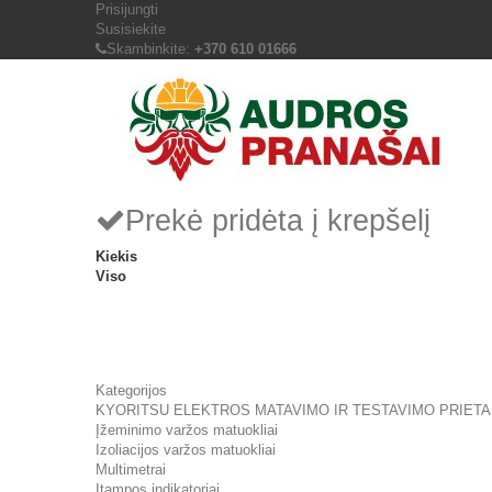
Prisijungti
Susisiekite
Skambinkite:
+370 610 01666
Prekė pridėta į krepšelį
Kiekis
Viso
Kategorijos
KYORITSU ELEKTROS MATAVIMO IR TESTAVIMO PRIETA
Įžeminimo varžos matuokliai
Izoliacijos varžos matuokliai
Multimetrai
Įtampos indikatoriai