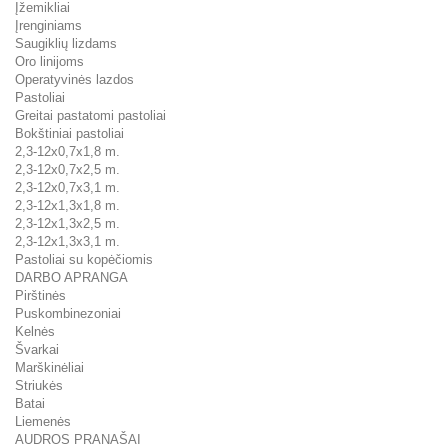
Įžemikliai
Įrenginiams
Saugiklių lizdams
Oro linijoms
Operatyvinės lazdos
Pastoliai
Greitai pastatomi pastoliai
Bokštiniai pastoliai
2,3-12x0,7x1,8 m.
2,3-12x0,7x2,5 m.
2,3-12x0,7x3,1 m.
2,3-12x1,3x1,8 m.
2,3-12x1,3x2,5 m.
2,3-12x1,3x3,1 m.
Pastoliai su kopėčiomis
DARBO APRANGA
Pirštinės
Puskombinezoniai
Kelnės
Švarkai
Marškinėliai
Striukės
Batai
Liemenės
AUDROS PRANAŠAI