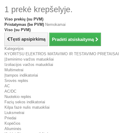
1 prekė krepšelyje.
Viso prekių (su PVM)
Pristatymas (be PVM)
Nemokamai
Viso (su PVM)
Tęsti apsipirkimą
Pradėti atsiskaitymą
Kategorijos
KYORITSU ELEKTROS MATAVIMO IR TESTAVIMO PRIETAISAI
Įžeminimo varžos matuokliai
Izoliacijos varžos matuokliai
Multimetrai
Įtampos indikatoriai
Srovės replės
AC
AC/DC
Nuotekio replės
Fazių sekos indikatoriai
Kilpa fazė nulis matuokliai
Liuksmetrai
Priedai
Kopėčios
Aliuminės