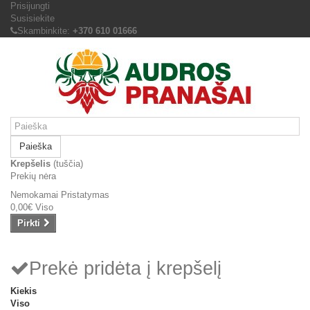
Prisijungti
Susisiekite
Skambinkite:
+370 610 01666
Paieška
Krepšelis
(tuščia)
Prekių nėra
Nemokamai
Pristatymas
0,00€
Viso
Pirkti
Prekė pridėta į krepšelį
Kiekis
Viso