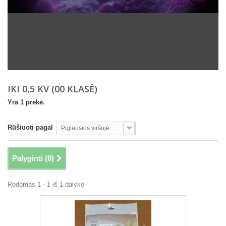
IKI 0,5 KV (00 KLASĖ)
Yra 1 prekė.
Rūšiuoti pagal
Pigiausios viršuje
Palyginti (
0
)
Rodomas 1 - 1 iš 1 dalyko