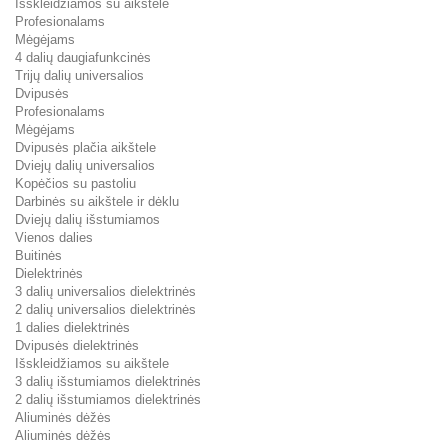
Išskleidžiamos su aikštele
Profesionalams
Mėgėjams
4 dalių daugiafunkcinės
Trijų dalių universalios
Dvipusės
Profesionalams
Mėgėjams
Dvipusės plačia aikštele
Dviejų dalių universalios
Kopėčios su pastoliu
Darbinės su aikštele ir dėklu
Dviejų dalių išstumiamos
Vienos dalies
Buitinės
Dielektrinės
3 dalių universalios dielektrinės
2 dalių universalios dielektrinės
1 dalies dielektrinės
Dvipusės dielektrinės
Išskleidžiamos su aikštele
3 dalių išstumiamos dielektrinės
2 dalių išstumiamos dielektrinės
Aliuminės dėžės
Aliuminės dėžės