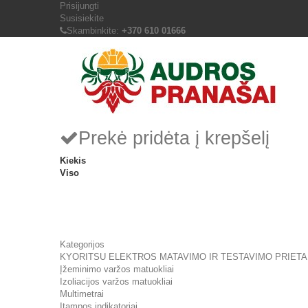
Prisijungti
Susisiekite
Skambinkite:
+370 610 01666
Prekė pridėta į krepšelį
Kiekis
Viso
Kategorijos
KYORITSU ELEKTROS MATAVIMO IR TESTAVIMO PRIETA
Įžeminimo varžos matuokliai
Izoliacijos varžos matuokliai
Multimetrai
Įtampos indikatoriai