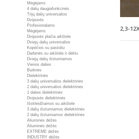
Mėgėjams
4 dalių daugiafunkcinės
Trijų dalių universalios
Dvipusės
Profesionalams
2,3-12
Mėgėjams
Dvipusės plačia aikštele
Dviejų dalių universalios
Kopėčios su pastoliu
Darbinės su aikštele ir dėklu
Dviejų dalių išstumiamos
Vienos dalies
Buitinės
Dielektrinės
3 dalių universalios dielektrinės
2 dalių universalios dielektrinės
1 dalies dielektrinės
Dvipusės dielektrinės
Išskleidžiamos su aikštele
3 dalių išstumiamos dielektrinės
2 dalių išstumiamos dielektrinės
Aliuminės dėžės
Aliuminės dėžės
EXTREME dėžės
INDUSTRY dėžės