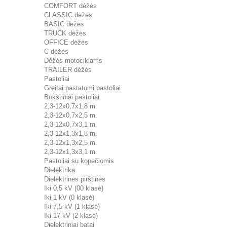
COMFORT dėžės
CLASSIC dėžės
BASIC dėžės
TRUCK dėžės
OFFICE dėžės
C dėžės
Dėžės motociklams
TRAILER dėžės
Pastoliai
Greitai pastatomi pastoliai
Bokštiniai pastoliai
2,3-12x0,7x1,8 m.
2,3-12x0,7x2,5 m.
2,3-12x0,7x3,1 m.
2,3-12x1,3x1,8 m.
2,3-12x1,3x2,5 m.
2,3-12x1,3x3,1 m.
Pastoliai su kopėčiomis
Dielektrika
Dielektrinės pirštinės
Iki 0,5 kV (00 klasė)
Iki 1 kV (0 klasė)
Iki 7,5 kV (1 klasė)
Iki 17 kV (2 klasė)
Dielektriniai batai