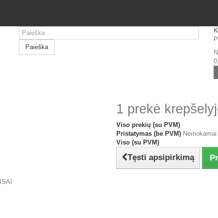
K
P
Paieška
N
0
1 prekė krepšelyj
Viso prekių (su PVM)
Pristatymas (be PVM)
Nemokamai
Viso (su PVM)
Tęsti apsipirkimą
Pr
ISAI