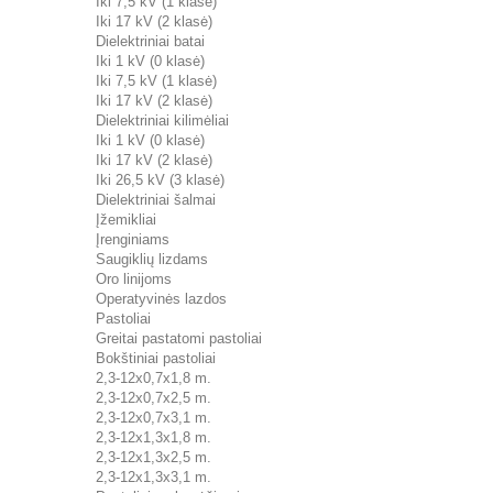
Iki 7,5 kV (1 klasė)
Iki 17 kV (2 klasė)
Dielektriniai batai
Iki 1 kV (0 klasė)
Iki 7,5 kV (1 klasė)
Iki 17 kV (2 klasė)
Dielektriniai kilimėliai
Iki 1 kV (0 klasė)
Iki 17 kV (2 klasė)
Iki 26,5 kV (3 klasė)
Dielektriniai šalmai
Įžemikliai
Įrenginiams
Saugiklių lizdams
Oro linijoms
Operatyvinės lazdos
Pastoliai
Greitai pastatomi pastoliai
Bokštiniai pastoliai
2,3-12x0,7x1,8 m.
2,3-12x0,7x2,5 m.
2,3-12x0,7x3,1 m.
2,3-12x1,3x1,8 m.
2,3-12x1,3x2,5 m.
2,3-12x1,3x3,1 m.