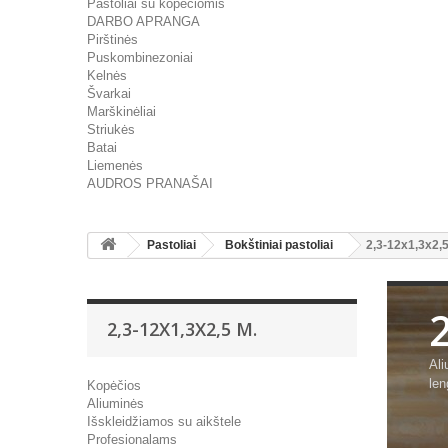
Pastoliai su kopėčiomis
DARBO APRANGA
Pirštinės
Puskombinezoniai
Kelnės
Švarkai
Marškinėliai
Striukės
Batai
Liemenės
AUDROS PRANAŠAI
Pastoliai
Bokštiniai pastoliai
2,3-12x1,3x2,
2,3-12X1,3X2,5 M.
Ali
len
Kopėčios
Aliuminės
Išskleidžiamos su aikštele
Profesionalams