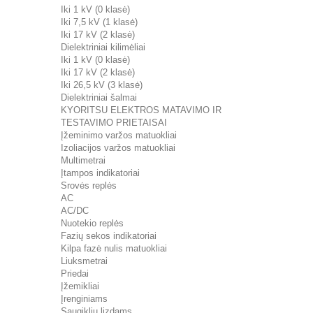
Iki 1 kV (0 klasė)
Iki 7,5 kV (1 klasė)
Iki 17 kV (2 klasė)
Dielektriniai kilimėliai
Iki 1 kV (0 klasė)
Iki 17 kV (2 klasė)
Iki 26,5 kV (3 klasė)
Dielektriniai šalmai
KYORITSU ELEKTROS MATAVIMO IR
TESTAVIMO PRIETAISAI
Įžeminimo varžos matuokliai
Izoliacijos varžos matuokliai
Multimetrai
Įtampos indikatoriai
Srovės replės
AC
AC/DC
Nuotekio replės
Fazių sekos indikatoriai
Kilpa fazė nulis matuokliai
Liuksmetrai
Priedai
Įžemikliai
Įrenginiams
Saugiklių lizdams