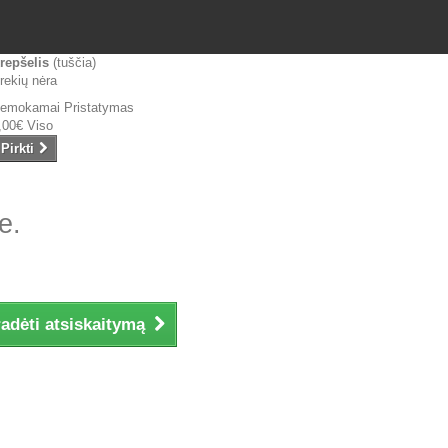
repšelis
(tuščia)
rekių nėra
emokamai
Pristatymas
,00€
Viso
Pirkti
e.
adėti atsiskaitymą