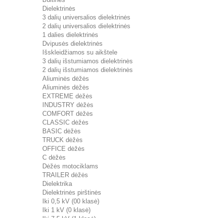
Dielektrinės
3 dalių universalios dielektrinės
2 dalių universalios dielektrinės
1 dalies dielektrinės
Dvipusės dielektrinės
Išskleidžiamos su aikštele
3 dalių išstumiamos dielektrinės
2 dalių išstumiamos dielektrinės
Aliuminės dėžės
Aliuminės dėžės
EXTREME dėžės
INDUSTRY dėžės
COMFORT dėžės
CLASSIC dėžės
BASIC dėžės
TRUCK dėžės
OFFICE dėžės
C dėžės
Dėžės motociklams
TRAILER dėžės
Dielektrika
Dielektrinės pirštinės
Iki 0,5 kV (00 klasė)
Iki 1 kV (0 klasė)