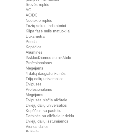
Srovės replės
AC
AC/DC
Nuotekio replės
Fazių sekos indikatoriai
Kilpa fazė nulis matuokliai
Liuksmetrai
Priedai
Kopėčios
Aliuminės
Išskleidžiamos su aikštele
Profesionalams
Mėgėjams
4 dalių daugiafunkcinės
Trijų dalių universalios
Dvipusės
Profesionalams
Mėgėjams
Dvipusės plačia aikštele
Dviejų dalių universalios
Kopėčios su pastoliu
Darbinės su aikštele ir dėklu
Dviejų dalių išstumiamos
Vienos dalies
Buitinės