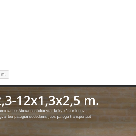
5 m.
2,3-12x1,3x2,5 m.
uminiai bokštiniai pastoliai yra kokybiški ir lengvi,
gvai bei patogiai sudedami, juos patogu transportuot