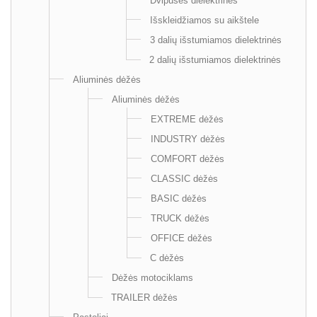
Dvipusės dielektrinės
Išskleidžiamos su aikštele
3 dalių išstumiamos dielektrinės
2 dalių išstumiamos dielektrinės
Aliuminės dėžės
Aliuminės dėžės
EXTREME dėžės
INDUSTRY dėžės
COMFORT dėžės
CLASSIC dėžės
BASIC dėžės
TRUCK dėžės
OFFICE dėžės
C dėžės
Dėžės motociklams
TRAILER dėžės