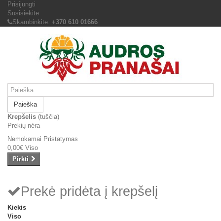
Prisijungti
Susisiekite
Skambinkite:
+370 610 01666
Paieška
Krepšelis
(tuščia)
Prekių nėra
Nemokamai
Pristatymas
0,00€
Viso
Pirkti
Prekė pridėta į krepšelį
Kiekis
Viso