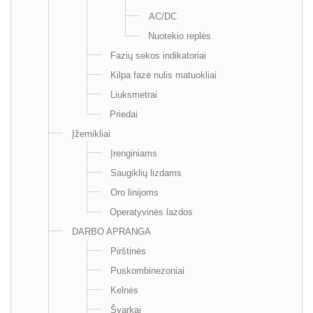
AC/DC
Nuotekio replės
Fazių sekos indikatoriai
Kilpa fazė nulis matuokliai
Liuksmetrai
Priedai
Įžemikliai
Įrenginiams
Saugiklių lizdams
Oro linijoms
Operatyvinės lazdos
DARBO APRANGA
Pirštinės
Puskombinezoniai
Kelnės
Švarkai