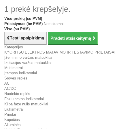
1 prekė krepšelyje.
Viso prekių (su PVM)
Pristatymas (be PVM)
Nemokamai
Viso (su PVM)
Tęsti apsipirkimą
Pradėti atsiskaitymą
Kategorijos
KYORITSU ELEKTROS MATAVIMO IR TESTAVIMO PRIETAISAI
Įžeminimo varžos matuokliai
Izoliacijos varžos matuokliai
Multimetrai
Įtampos indikatoriai
Srovės replės
AC
AC/DC
Nuotekio replės
Fazių sekos indikatoriai
Kilpa fazė nulis matuokliai
Liuksmetrai
Priedai
Kopėčios
Aliuminės