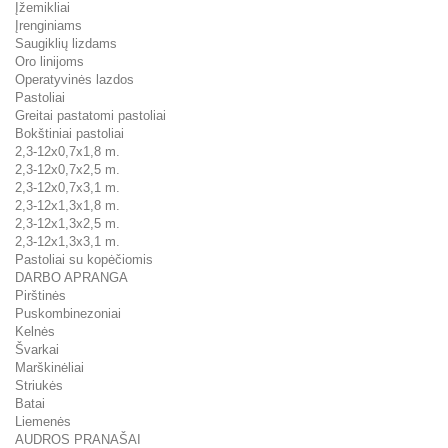
Įžemikliai
Įrenginiams
Saugiklių lizdams
Oro linijoms
Operatyvinės lazdos
Pastoliai
Greitai pastatomi pastoliai
Bokštiniai pastoliai
2,3-12x0,7x1,8 m.
2,3-12x0,7x2,5 m.
2,3-12x0,7x3,1 m.
2,3-12x1,3x1,8 m.
2,3-12x1,3x2,5 m.
2,3-12x1,3x3,1 m.
Pastoliai su kopėčiomis
DARBO APRANGA
Pirštinės
Puskombinezoniai
Kelnės
Švarkai
Marškinėliai
Striukės
Batai
Liemenės
AUDROS PRANAŠAI