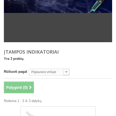
ĮTAMPOS INDIKATORIAI
Yra 3 prekių.
Rūšiuoti pagal
Pigiausios viršuje
Palyginti (
0
)
Rodoma 1 - 3 iš 3 dalykų