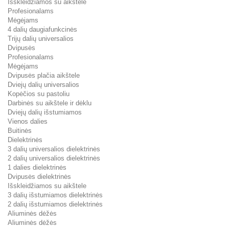
Išskleidžiamos su aikštele
Profesionalams
Mėgėjams
4 dalių daugiafunkcinės
Trijų dalių universalios
Dvipusės
Profesionalams
Mėgėjams
Dvipusės plačia aikštele
Dviejų dalių universalios
Kopėčios su pastoliu
Darbinės su aikštele ir dėklu
Dviejų dalių išstumiamos
Vienos dalies
Buitinės
Dielektrinės
3 dalių universalios dielektrinės
2 dalių universalios dielektrinės
1 dalies dielektrinės
Dvipusės dielektrinės
Išskleidžiamos su aikštele
3 dalių išstumiamos dielektrinės
2 dalių išstumiamos dielektrinės
Aliuminės dėžės
Aliuminės dėžės