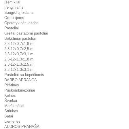
Įžemikliai
Įrenginiams
Saugiklių lizdams
Oro linijoms
Operatyvinės lazdos
Pastoliai
Greitai pastatomi pastoliai
Bokštiniai pastoliai
2,3-12x0,7x1,8 m.
2,3-12x0,7x2,5 m.
2,3-12x0,7x3,1 m.
2,3-12x1,3x1,8 m.
2,3-12x1,3x2,5 m.
2,3-12x1,3x3,1 m.
Pastoliai su kopėčiomis
DARBO APRANGA
Pirštinės
Puskombinezoniai
Kelnės
Švarkai
Marškinėliai
Striukės
Batai
Liemenės
AUDROS PRANAŠAI