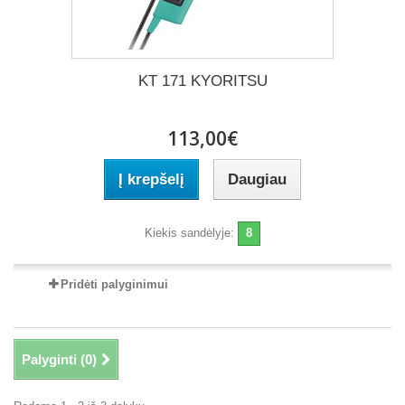
KT 171 KYORITSU
113,00€
Į krepšelį
Daugiau
Kiekis sandėlyje:
8
Pridėti palyginimui
Palyginti (
0
)