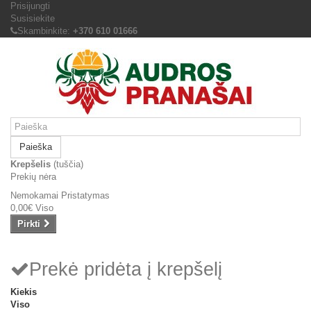
Prisijungti
Susisiekite
Skambinkite:
+370 610 01666
Paieška
Krepšelis
(tuščia)
Prekių nėra
Nemokamai
Pristatymas
0,00€
Viso
Pirkti
Prekė pridėta į krepšelį
Kiekis
Viso