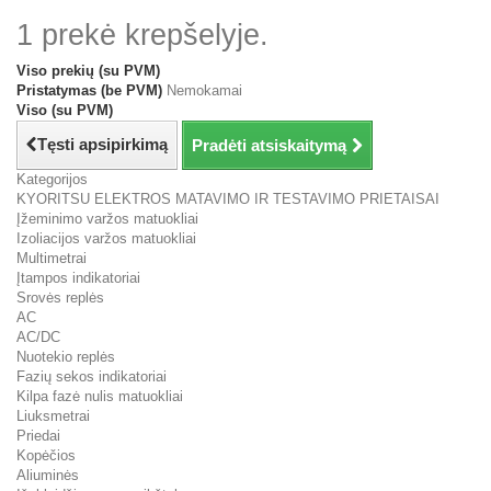
1 prekė krepšelyje.
Viso prekių (su PVM)
Pristatymas (be PVM)
Nemokamai
Viso (su PVM)
Tęsti apsipirkimą
Pradėti atsiskaitymą
Kategorijos
KYORITSU ELEKTROS MATAVIMO IR TESTAVIMO PRIETAISAI
Įžeminimo varžos matuokliai
Izoliacijos varžos matuokliai
Multimetrai
Įtampos indikatoriai
Srovės replės
AC
AC/DC
Nuotekio replės
Fazių sekos indikatoriai
Kilpa fazė nulis matuokliai
Liuksmetrai
Priedai
Kopėčios
Aliuminės