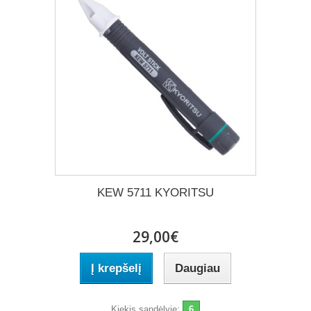
KEW 5711 KYORITSU
29,00€
Į krepšelį
Daugiau
Kiekis sandėlyje:
6