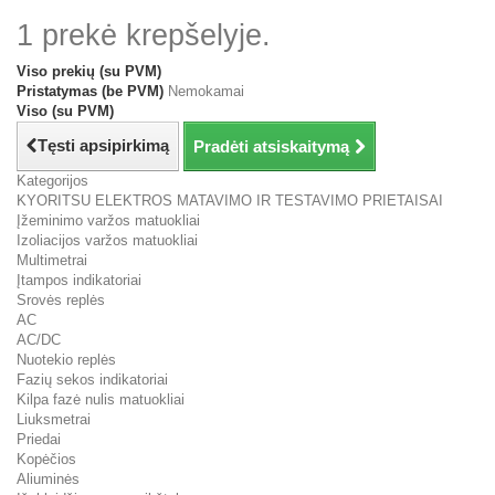
1 prekė krepšelyje.
Viso prekių (su PVM)
Pristatymas (be PVM)
Nemokamai
Viso (su PVM)
Tęsti apsipirkimą
Pradėti atsiskaitymą
Kategorijos
KYORITSU ELEKTROS MATAVIMO IR TESTAVIMO PRIETAISAI
Įžeminimo varžos matuokliai
Izoliacijos varžos matuokliai
Multimetrai
Įtampos indikatoriai
Srovės replės
AC
AC/DC
Nuotekio replės
Fazių sekos indikatoriai
Kilpa fazė nulis matuokliai
Liuksmetrai
Priedai
Kopėčios
Aliuminės