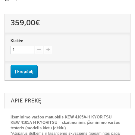
359,00€
Kiekis:
Į krepšelį
APIE PREKĘ
Įžeminimo varžos matuoklis KEW 4105A-H KYORITSU
KEW 4105A-H KYORITSU – skaitmeninis įžeminimo varžos
testeris (
modelis kietu įdėklu
)
*Atsparus dulkėms ir lašantiems skysčiams (pagamintas pagal