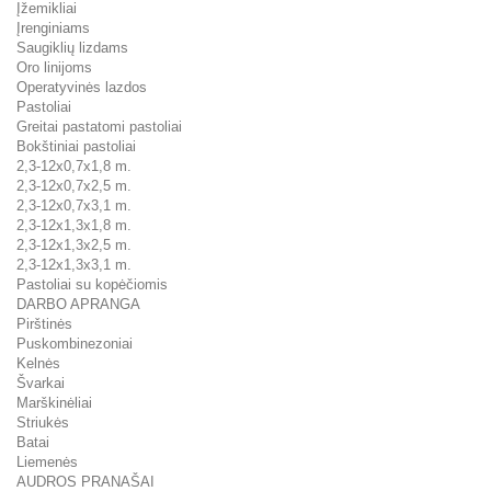
Įžemikliai
Įrenginiams
Saugiklių lizdams
Oro linijoms
Operatyvinės lazdos
Pastoliai
Greitai pastatomi pastoliai
Bokštiniai pastoliai
2,3-12x0,7x1,8 m.
2,3-12x0,7x2,5 m.
2,3-12x0,7x3,1 m.
2,3-12x1,3x1,8 m.
2,3-12x1,3x2,5 m.
2,3-12x1,3x3,1 m.
Pastoliai su kopėčiomis
DARBO APRANGA
Pirštinės
Puskombinezoniai
Kelnės
Švarkai
Marškinėliai
Striukės
Batai
Liemenės
AUDROS PRANAŠAI