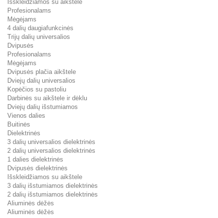
Išskleidžiamos su aikštele
Profesionalams
Mėgėjams
4 dalių daugiafunkcinės
Trijų dalių universalios
Dvipusės
Profesionalams
Mėgėjams
Dvipusės plačia aikštele
Dviejų dalių universalios
Kopėčios su pastoliu
Darbinės su aikštele ir dėklu
Dviejų dalių išstumiamos
Vienos dalies
Buitinės
Dielektrinės
3 dalių universalios dielektrinės
2 dalių universalios dielektrinės
1 dalies dielektrinės
Dvipusės dielektrinės
Išskleidžiamos su aikštele
3 dalių išstumiamos dielektrinės
2 dalių išstumiamos dielektrinės
Aliuminės dėžės
Aliuminės dėžės