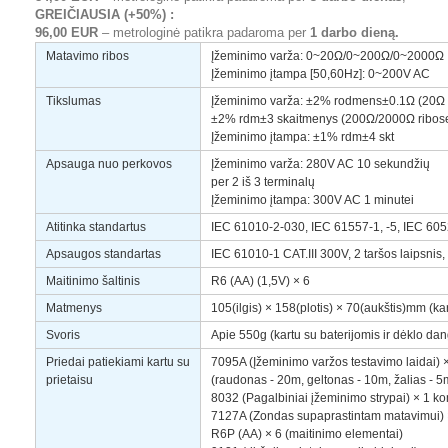
GREIČIAUSIA (+50%) :
96,00 EUR
– metrologinė patikra padaroma per
1 darbo dieną.
Matavimo ribos
Įžeminimo varža: 0~20Ω/0~200Ω/0~2000Ω
Įžeminimo įtampa [50,60Hz]: 0~200V AC
Tikslumas
Įžeminimo varža: ±2% rodmens±0.1Ω (20Ω 
±2% rdm±3 skaitmenys (200Ω/2000Ω ribos
Įžeminimo įtampa: ±1% rdm±4 skt
Apsauga nuo perkovos
Įžeminimo varža: 280V AC 10 sekundžių
per 2 iš 3 terminalų
Įžeminimo įtampa: 300V AC 1 minutei
Atitinka standartus
IEC 61010-2-030, IEC 61557-1, -5, IEC 6
Apsaugos standartas
IEC 61010-1 CAT.III 300V, 2 taršos laipsnis
Maitinimo šaltinis
R6 (AA) (1,5V) × 6
Matmenys
105(ilgis) × 158(plotis) × 70(aukštis)mm (ka
Svoris
Apie 550g (kartu su baterijomis ir dėklo dan
Priedai patiekiami kartu su
7095A (Įžeminimo varžos testavimo laidai) 
prietaisu
(raudonas - 20m, geltonas - 10m, žalias - 5
8032 (Pagalbiniai įžeminimo strypai) × 1 k
7127A (Zondas supaprastintam matavimui) 
R6P (AA) × 6 (maitinimo elementai)