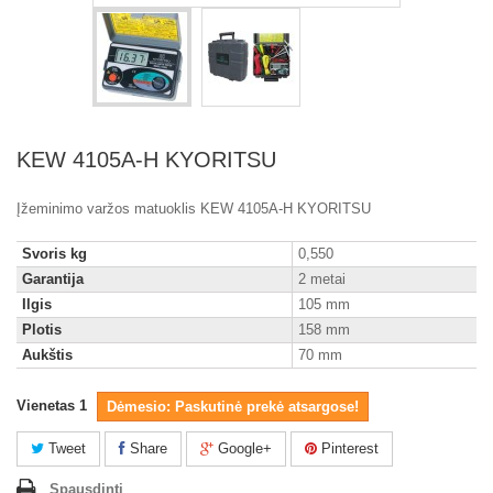
KEW 4105A-H KYORITSU
Įžeminimo varžos matuoklis KEW 4105A-H KYORITSU
Svoris kg
0,550
Garantija
2 metai
Ilgis
105 mm
Plotis
158 mm
Aukštis
70 mm
Vienetas
1
Dėmesio: Paskutinė prekė atsargose!
Tweet
Share
Google+
Pinterest
Spausdinti