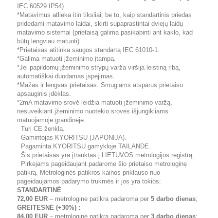
IEC 60529 IP54)
*Matavimus atlieka itin tiksliai, be to, kaip standartinis priedas
pridedami matavimo laidai, skirti supaprastintai dviejų laidų
matavimo sistemai (prietaisą galima pasikabinti ant kaklo, kad
būtų lengviau matuoti).
*Prietaisas atitinka saugos standartą IEC 61010-1.
*Galima matuoti įžeminimo įtampą.
*Jei papildomų įžeminimo strypų varža viršija leistiną ribą,
automatiškai duodamas įspėjimas.
*Mažas ir lengvas prietaisas. Smūgiams atsparus prietaiso
apsauginis įdėklas.
*2mA matavimo srovė leidžia matuoti įžeminimo varžą,
nesuveikiant įžeminimo nuotėkio srovės išjungikliams
matuojamoje grandinėje.
Turi CE ženklą.
Gamintojas KYORITSU (JAPONIJA).
Pagaminta KYORITSU gamykloje TAILANDE.
Šis prietaisas yra įtrauktas į LIETUVOS metrologijos registrą.
Pirkėjams pageidaujant padarome šio prietaiso metrologinę
patikrą. Metrologinės patikros kainos priklauso nuo
pageidaujamos padarymo trukmės ir jos yra tokios:
STANDARTINĖ
:
72,00 EUR
– metrologinė patikra padaroma per
5 darbo dienas
;
GREITESNĖ (+30%) :
84,00 EUR
– metrologinė patikra padaroma per
3 darbo dienas
;