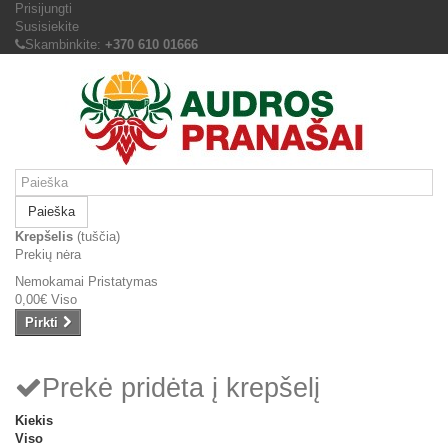
Prisijungti
Susisiekite
Skambinkite:
+370 610 01666
Paieška
Krepšelis
(tuščia)
Prekių nėra
Nemokamai
Pristatymas
0,00€
Viso
Pirkti
Prekė pridėta į krepšelį
Kiekis
Viso