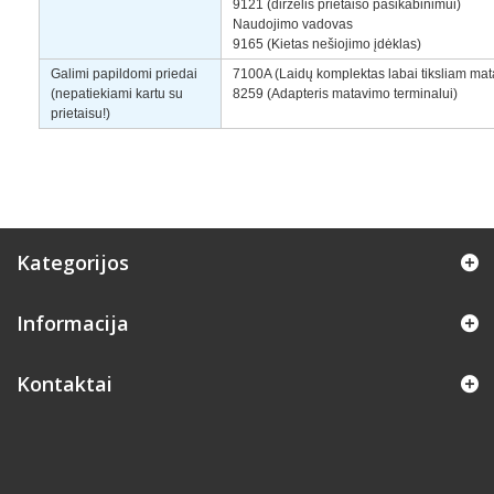
9121 (dirželis prietaiso pasikabinimui)
Naudojimo vadovas
9165 (Kietas nešiojimo įdėklas)
Galimi papildomi priedai
7100A (Laidų komplektas labai tiksliam mat
(nepatiekiami kartu su
8259 (Adapteris matavimo terminalui)
prietaisu!)
Kategorijos
Informacija
Kontaktai