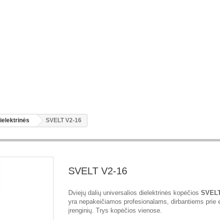
ielektrinės
SVELT V2-16
SVELT V2-16
Dviejų dalių universalios dielektrinės kopėčios
SVELT
yra nepakeičiamos profesionalams, dirbantiems prie 
įrenginių. Trys kopėčios vienose.