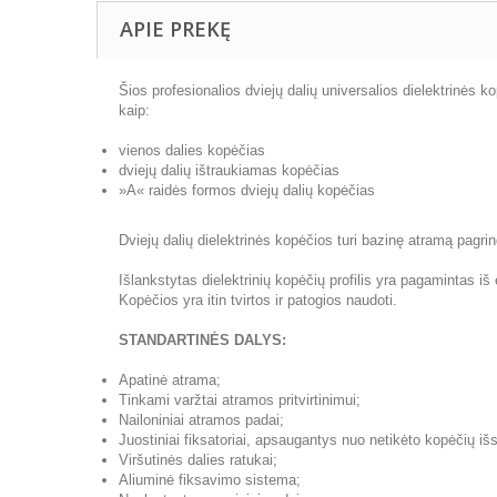
APIE PREKĘ
Šios profesionalios dviejų dalių universalios dielektrinės 
kaip:
vienos dalies kopėčias
dviejų dalių ištraukiamas kopėčias
»A« raidės formos dviejų dalių kopėčias
Dviejų dalių dielektrinės kopėčios turi bazinę atramą pagrind
Išlankstytas dielektrinių kopėčių profilis yra pagamintas iš el
Kopėčios yra itin tvirtos ir patogios naudoti.
STANDARTINĖS DALYS:
Apatinė atrama;
Tinkami varžtai atramos pritvirtinimui;
Nailoniniai atramos padai;
Juostiniai fiksatoriai, apsaugantys nuo netikėto kopėčių iš
Viršutinės dalies ratukai;
Aliuminė fiksavimo sistema;