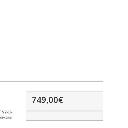
749,00€
 V2-16
elektros