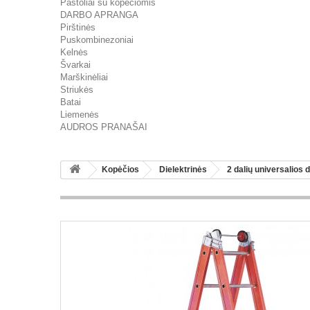
Pastoliai su kopėčiomis
DARBO APRANGA
Pirštinės
Puskombinezoniai
Kelnės
Švarkai
Marškinėliai
Striukės
Batai
Liemenės
AUDROS PRANAŠAI
Kopėčios
Dielektrinės
2 dalių universalios d