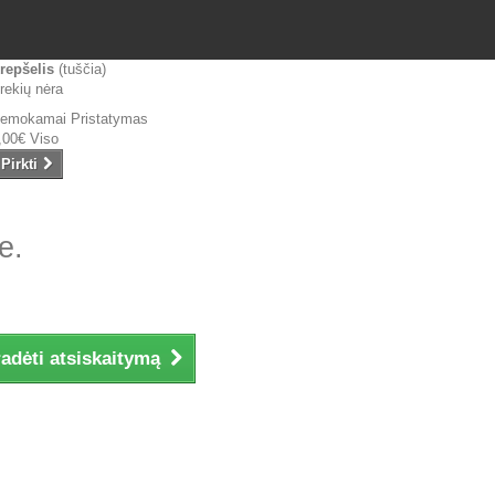
repšelis
(tuščia)
rekių nėra
emokamai
Pristatymas
,00€
Viso
Pirkti
e.
adėti atsiskaitymą