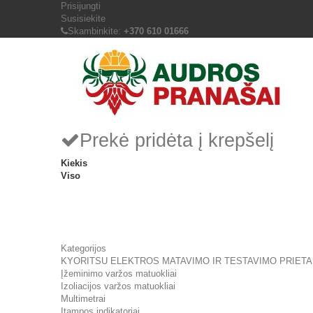
Prisijungti
Susisiekite
Skambinkite:
+370 610 01666
Prekė pridėta į krepšelį
Kiekis
Viso
Kategorijos
KYORITSU ELEKTROS MATAVIMO IR TESTAVIMO PRIETA
Įžeminimo varžos matuokliai
Izoliacijos varžos matuokliai
Multimetrai
Įtampos indikatoriai