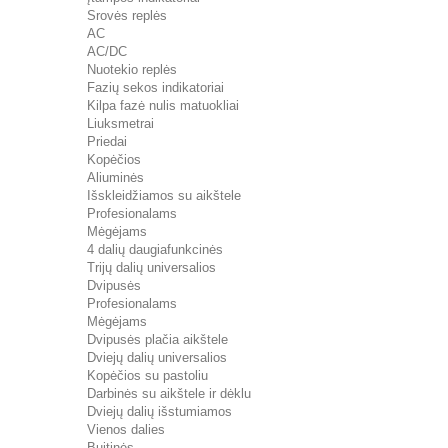
Srovės replės
AC
AC/DC
Nuotekio replės
Fazių sekos indikatoriai
Kilpa fazė nulis matuokliai
Liuksmetrai
Priedai
Kopėčios
Aliuminės
Išskleidžiamos su aikštele
Profesionalams
Mėgėjams
4 dalių daugiafunkcinės
Trijų dalių universalios
Dvipusės
Profesionalams
Mėgėjams
Dvipusės plačia aikštele
Dviejų dalių universalios
Kopėčios su pastoliu
Darbinės su aikštele ir dėklu
Dviejų dalių išstumiamos
Vienos dalies
Buitinės