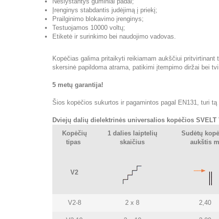
Neslystantys guminiai padai;
Įrenginys stabdantis judėjimą į priekį;
Prailginimo blokavimo įrenginys;
Testuojamos 10000 voltų;
Etiketė ir surinkimo bei naudojimo vadovas.
Kopėčias galima pritaikyti reikiamam aukščiui pritvirtinant ti
skersinė papildoma atrama, patikimi įtempimo diržai bei tvi
5 metų garantija!
Šios kopėčios sukurtos ir pagamintos pagal EN131, turi tą p
Dviejų dalių dielektrinės universalios kopėčios SVELT
Kopėčių
1 dalies laiptelių
Sudėtų kopė
tipas
skaičius
aukštis 
V2
V2-8
2 x 8
2,40