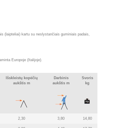
nis (laipteliai) kartu su neslystančiais guminiais padais,
inta Europoje (Italijoje).
Išskleistų kopėčių
Darbinis
Svoris
aukštis m
aukštis m
kg
2,30
3,80
14,80