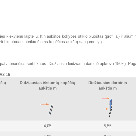
es kiekvienu laipteliu. Itin aukštos kokybės stiklo pluoštas (profiliai) ir aliumi
rti fiksatoriai suteikia šioms kopėčios aukštą saugumo lygį.
atvirtinančius sertifikatus. Didžiausia leidžiama darbinė apkrova 150kg. Pagam
 V2-16
čių
Didžiausias išstumtų kopėčių
Didžiausias darbinis
m
aukštis m
aukštis m
4,05
5,55