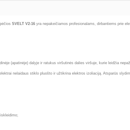
kopėčios
SVELT V2-16
yra nepakeičiamos profesionalams, dirbantiems prie elek
inėje (apatinėje) dalyje ir ratukus viršutinės dalies viršuje, kurie leidžia nepaž
ektrai nelaidaus stiklo pluošto ir užtikrina elektros izoliaciją. Atsparūs slydimui
siskleidimo;