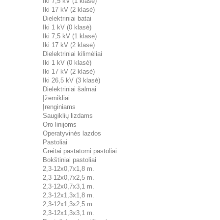
Iki 7,5 kV (1 klasė)
Iki 17 kV (2 klasė)
Dielektriniai batai
Iki 1 kV (0 klasė)
Iki 7,5 kV (1 klasė)
Iki 17 kV (2 klasė)
Dielektriniai kilimėliai
Iki 1 kV (0 klasė)
Iki 17 kV (2 klasė)
Iki 26,5 kV (3 klasė)
Dielektriniai šalmai
Įžemikliai
Įrenginiams
Saugiklių lizdams
Oro linijoms
Operatyvinės lazdos
Pastoliai
Greitai pastatomi pastoliai
Bokštiniai pastoliai
2,3-12x0,7x1,8 m.
2,3-12x0,7x2,5 m.
2,3-12x0,7x3,1 m.
2,3-12x1,3x1,8 m.
2,3-12x1,3x2,5 m.
2,3-12x1,3x3,1 m.