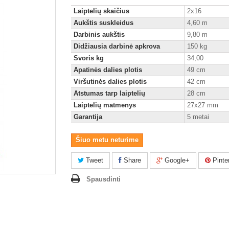
Laiptelių skaičius
2x16
Aukštis suskleidus
4,60 m
Darbinis aukštis
9,80 m
Didžiausia darbinė apkrova
150 kg
Svoris kg
34,00
Apatinės dalies plotis
49 cm
Viršutinės dalies plotis
42 cm
Atstumas tarp laiptelių
28 cm
Laiptelių matmenys
27x27 mm
Garantija
5 metai
Šiuo metu neturime
Tweet
Share
Google+
Pinte
Spausdinti