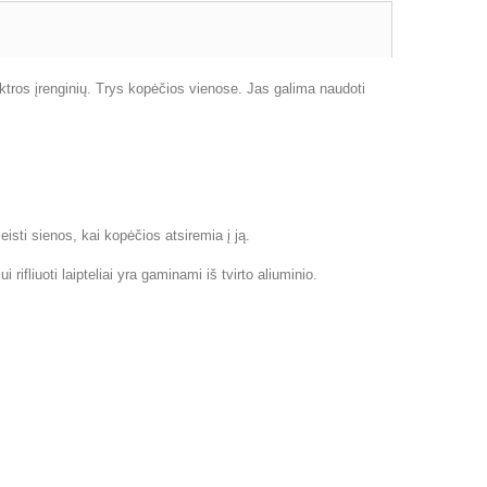
tros įrenginių. Trys kopėčios vienose. Jas galima naudoti
eisti sienos, kai kopėčios atsiremia į ją.
 rifliuoti laipteliai yra gaminami iš tvirto aliuminio.