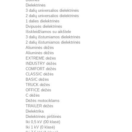
Dielektrinės
3 dalių universalios dielektrinės
2 dalių universalios dielektrinės
1 dalies dielektrinės
Dvipusės dielektrinės
Išskleidžiamos su aikštele
3 dalių išstumiamos dielektrinės
2 dalių išstumiamos dielektrinės
Aliuminės dėžės
Aliuminės dėžės
EXTREME dėžės
INDUSTRY dėžės
COMFORT dėžės
CLASSIC dėžės
BASIC dėžės
TRUCK dėžės
OFFICE dėžės
C dėžės
Dėžės motociklams
TRAILER dėžės
Dielektrika
Dielektrinės pirštinės
Iki 0,5 kV (00 klasė)
Iki 1 kV (0 klasė)