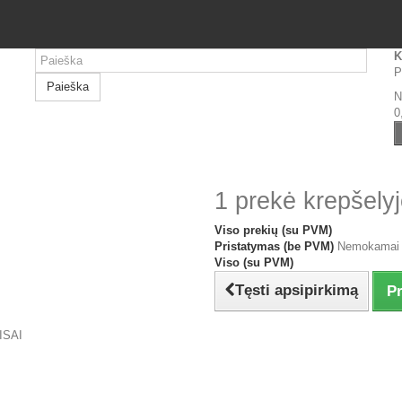
K
P
Paieška
N
0
1 prekė krepšelyj
Viso prekių (su PVM)
Pristatymas (be PVM)
Nemokamai
Viso (su PVM)
Tęsti apsipirkimą
Pr
ISAI